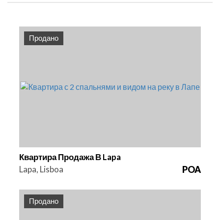
Продано
Спальни
Площадь
Ссылка
2
103 m2
HG1437
Квартира Продажа В Lapa
Lapa, Lisboa
POA
Продано