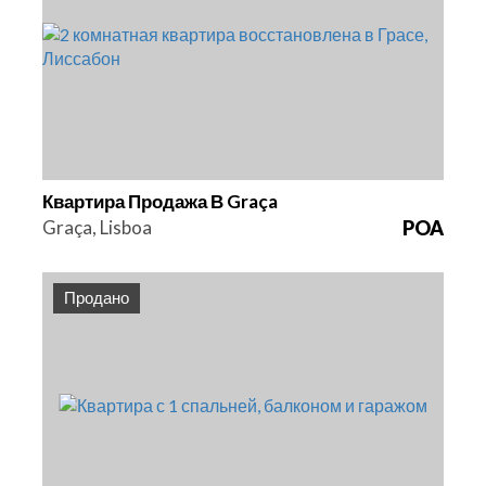
2
98 m2
HG1415
Квартира Продажа В Graça
Graça, Lisboa
POA
Продано
Спальни
Площадь
Ссылка
1
66,1 m2
HG1372