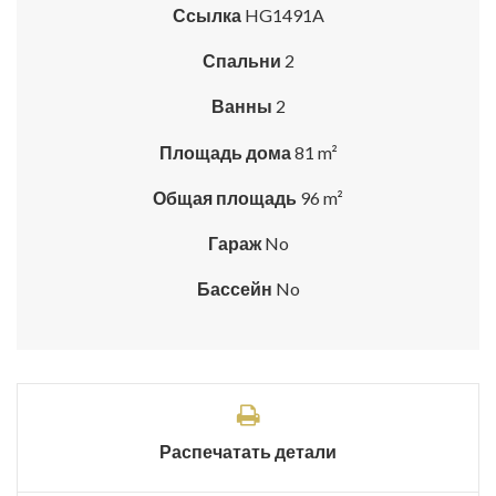
Ссылка
HG1491A
Спальни
2
Ванны
2
Площадь дома
81 m²
Общая площадь
96 m²
Гараж
No
Бассейн
No
Распечатать детали