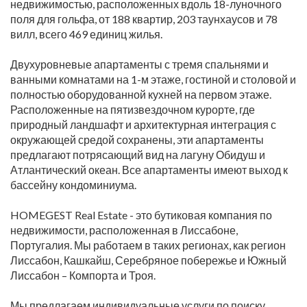
недвижимостью, расположенных вдоль 18-луночного
поля для гольфа, от 188 квартир, 203 таунхаусов и 78
вилл, всего 469 единиц жилья.
Двухуровневые апартаменты с тремя спальнями и
ванными комнатами на 1-м этаже, гостиной и столовой и
полностью оборудованной кухней на первом этаже.
Расположенные на пятизвездочном курорте, где
природный ландшафт и архитектурная интеграция с
окружающей средой сохранены, эти апартаменты
предлагают потрясающий вид на лагуну Обидуш и
Атлантический океан. Все апартаменты имеют выход к
бассейну кондоминиума.
HOMEGEST Real Estate - это бутиковая компания по
недвижимости, расположенная в Лиссабоне,
Португалия. Мы работаем в таких регионах, как регион
Лиссабон, Кашкайш, Серебряное побережье и Южный
Лиссабон – Компорта и Троя.
Мы предлагаем индивидуальные услуги по поиску