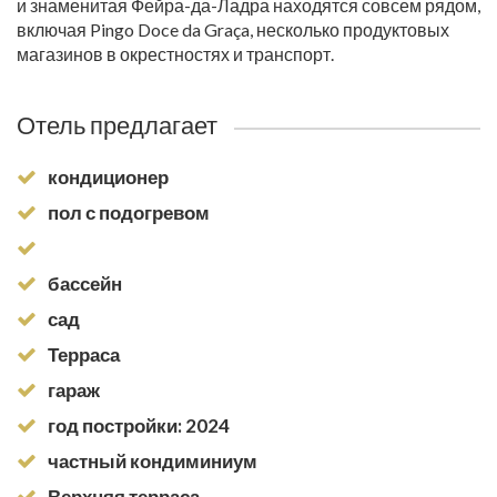
и знаменитая Фейра-да-Ладра находятся совсем рядом,
включая Pingo Doce da Graça, несколько продуктовых
магазинов в окрестностях и транспорт.
Отель предлагает
кондиционер
пол с подогревом
бассейн
сад
Терраса
гараж
год постройки: 2024
частный кондиминиум
Верхняя терраса