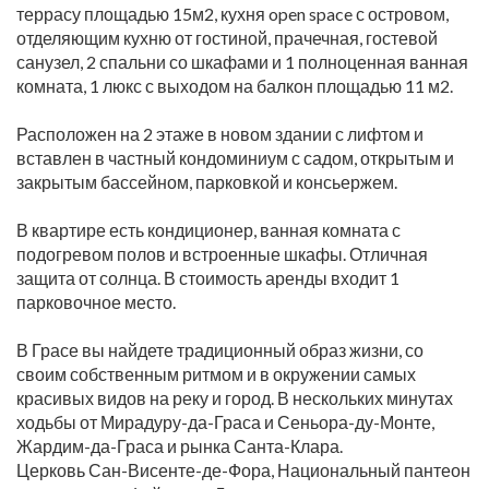
террасу площадью 15м2, кухня open space с островом,
отделяющим кухню от гостиной, прачечная, гостевой
санузел, 2 спальни со шкафами и 1 полноценная ванная
комната, 1 люкс с выходом на балкон площадью 11 м2.
Расположен на 2 этаже в новом здании с лифтом и
вставлен в частный кондоминиум с садом, открытым и
закрытым бассейном, парковкой и консьержем.
В квартире есть кондиционер, ванная комната с
подогревом полов и встроенные шкафы. Отличная
защита от солнца. В стоимость аренды входит 1
парковочное место.
В Грасе вы найдете традиционный образ жизни, со
своим собственным ритмом и в окружении самых
красивых видов на реку и город. В нескольких минутах
ходьбы от Мирадуру-да-Граса и Сеньора-ду-Монте,
Жардим-да-Граса и рынка Санта-Клара.
Церковь Сан-Висенте-де-Фора, Национальный пантеон